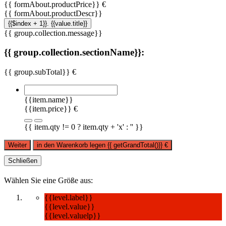
{{ formAbout.productPrice}} €
{{ formAbout.productDescr}}
{{$index + 1}}. {{value.title}}
{{ group.collection.message}}
{{ group.collection.sectionName}}:
{{ group.subTotal}} €
{{item.name}}
{{item.price}} €
{{ item.qty != 0 ? item.qty + 'x' : '' }}
Weiter
in den Warenkorb legen
{{ getGrandTotal()}}
€
Schließen
Wählen Sie eine Größe aus:
{{level.label}}
{{level.value}}
{{level.valuelp}}