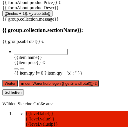
{{ formAbout.productPrice}} €
{{ formAbout.productDescr}}
{{$index + 1}}. {{value.title}}
{{ group.collection.message}}
{{ group.collection.sectionName}}:
{{ group.subTotal}} €
{{item.name}}
{{item.price}} €
{{ item.qty != 0 ? item.qty + 'x' : '' }}
Weiter
in den Warenkorb legen
{{ getGrandTotal()}}
€
Schließen
Wählen Sie eine Größe aus:
{{level.label}}
{{level.value}}
{{level.valuelp}}