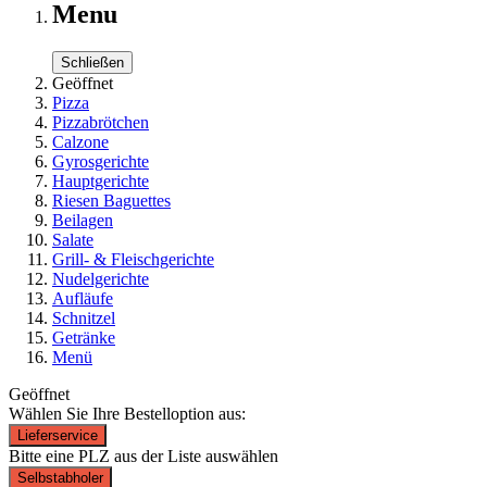
Menu
Schließen
Geöffnet
Pizza
Pizzabrötchen
Calzone
Gyrosgerichte
Hauptgerichte
Riesen Baguettes
Beilagen
Salate
Grill- & Fleischgerichte
Nudelgerichte
Aufläufe
Schnitzel
Getränke
Menü
Geöffnet
Wählen Sie Ihre Bestelloption aus:
Lieferservice
Bitte eine PLZ aus der Liste auswählen
Selbstabholer