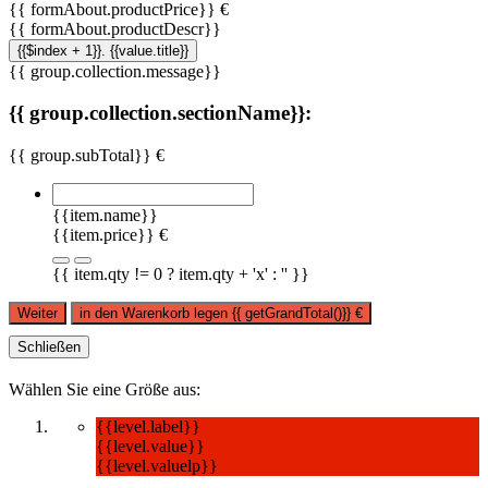
{{ formAbout.productPrice}} €
{{ formAbout.productDescr}}
{{$index + 1}}. {{value.title}}
{{ group.collection.message}}
{{ group.collection.sectionName}}:
{{ group.subTotal}} €
{{item.name}}
{{item.price}} €
{{ item.qty != 0 ? item.qty + 'x' : '' }}
Weiter
in den Warenkorb legen
{{ getGrandTotal()}}
€
Schließen
Wählen Sie eine Größe aus:
{{level.label}}
{{level.value}}
{{level.valuelp}}