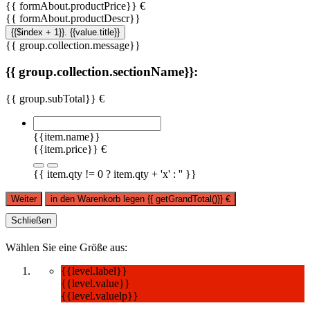
{{ formAbout.productPrice}} €
{{ formAbout.productDescr}}
{{$index + 1}}. {{value.title}}
{{ group.collection.message}}
{{ group.collection.sectionName}}:
{{ group.subTotal}} €
{{item.name}}
{{item.price}} €
{{ item.qty != 0 ? item.qty + 'x' : '' }}
Weiter
in den Warenkorb legen
{{ getGrandTotal()}}
€
Schließen
Wählen Sie eine Größe aus:
{{level.label}}
{{level.value}}
{{level.valuelp}}